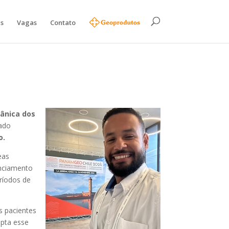
as
Vagas
Contato
ânica dos
lado
o.
eas
enciamento
eríodos de
os pacientes
apta esse