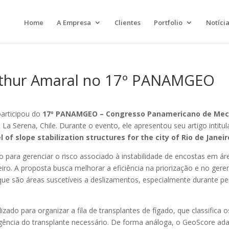
Home
A Empresa
Clientes
Portfolio
Notíci
Arthur Amaral no 17º PANAMGEO
articipou do
17º PANAMGEO – Congresso Panamericano
de Mec
 La Serena, Chile. Durante o evento, ele apresentou seu artigo intitu
of slope stabilization structures for the city of Rio de Janeir
ara gerenciar o risco associado à instabilidade de encostas em ár
iro. A proposta busca melhorar a eficiência na priorização e no ger
 que são áreas suscetíveis a deslizamentos, especialmente durante p
zado para organizar a fila de transplantes de fígado, que classifica 
gência do transplante necessário. De forma análoga, o GeoScore ad