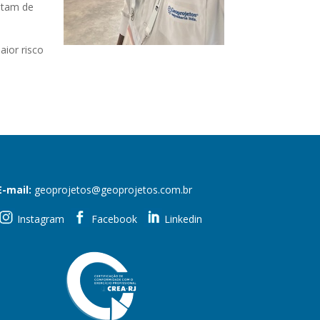
sitam de
aior risco
E-mail:
geoprojetos@geoprojetos.com.br
Instagram
Facebook
Linkedin